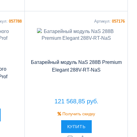
икул:
057788
Артикул:
057176
Батарейный модуль NaS 288В Premium
ого
Elegant 288V-RT-NaS
rof
121 568,85 руб.
Получить скидку
КУПИТЬ