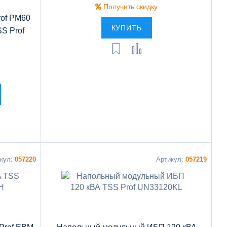
Получить скидку
rof PM60
КУПИТЬ
S Prof
икул:
057220
Артикул:
057219