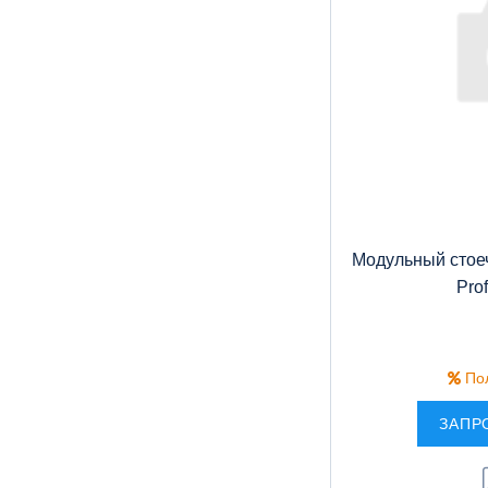
Модульный стое
Pro
Пол
ЗАПР