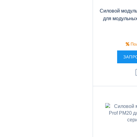
Cиловой модуль
для модульных
Пол
ЗАПР