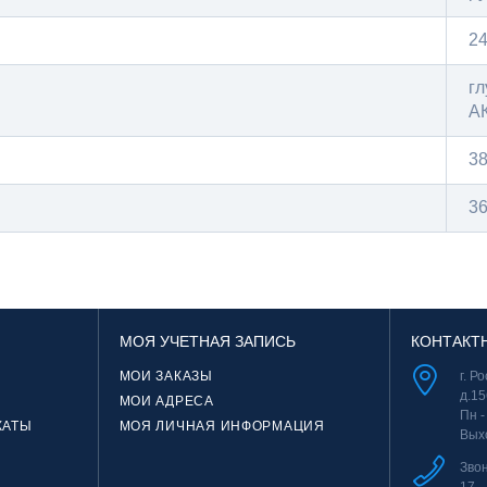
2
гл
АК
3
36
МОЯ УЧЕТНАЯ ЗАПИСЬ
КОНТАКТ
МОИ ЗАКАЗЫ
г. Р
д.15
МОИ АДРЕСА
Пн -
КАТЫ
МОЯ ЛИЧНАЯ ИНФОРМАЦИЯ
Вых
Зво