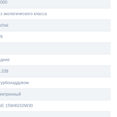
3000
з экологического класса
chai
09
ядное
.338
турбонаддувом
лектронный
AE 15W40/10W30