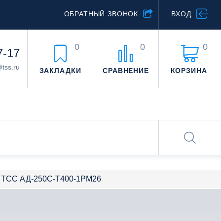
ОБРАТНЫЙ ЗВОНОК
ВХОД
0
0
0
7-17
@tss.ru
ЗАКЛАДКИ
СРАВНЕНИЕ
КОРЗИНА
Вт ТСС АД-250С-Т400-1РМ26