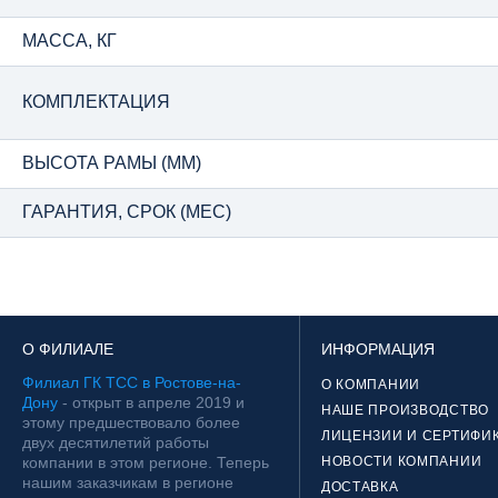
МАССА, КГ
КОМПЛЕКТАЦИЯ
ВЫСОТА РАМЫ (ММ)
ГАРАНТИЯ, СРОК (МЕС)
О ФИЛИАЛЕ
ИНФОРМАЦИЯ
Филиал ГК ТСС в Ростове-на-
О КОМПАНИИ
Дону
- открыт в апреле 2019 и
НАШЕ ПРОИЗВОДСТВО
этому предшествовало более
ЛИЦЕНЗИИ И СЕРТИФИ
двух десятилетий работы
компании в этом регионе. Теперь
НОВОСТИ КОМПАНИИ
нашим заказчикам в регионе
ДОСТАВКА