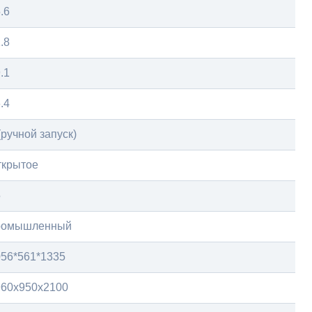
.6
.8
.1
.4
(ручной запуск)
ткрытое
5
ромышленный
056*561*1335
960x950x2100