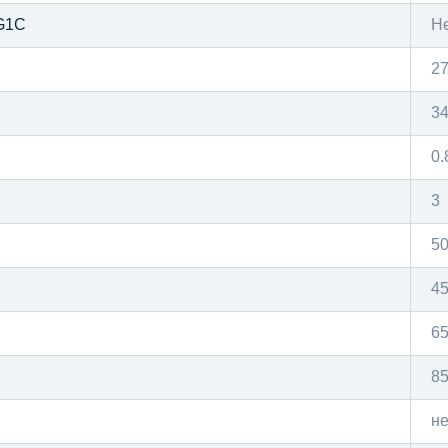
G1C
Н
2
34
0.
3
5
4
6
8
не