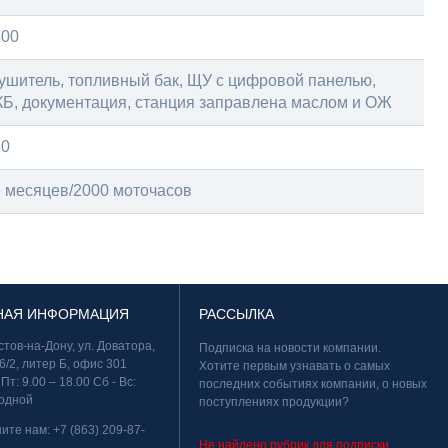
400
ушитель, топливный бак, ЩУ с цифровой панелью,
Б, документация, станция заправлена маслом и ОЖ
80
 месяцев/2000 моточасов
НАЯ ИНФОРМАЦИЯ
РАССЫЛКА
остов-на-Дону, ул. Доватора,
Подписка на новости компании.
6/2, литер Б, офис 301
Хотите первым узнавать о самых
 Пт: 9.00 – 18.00 Сб - Вс:
последних событиях компании, о новых
одной
поступлениях продукции?
ните нам:
+7 (863) 209-87-
Не найдено рубрик для подписки.