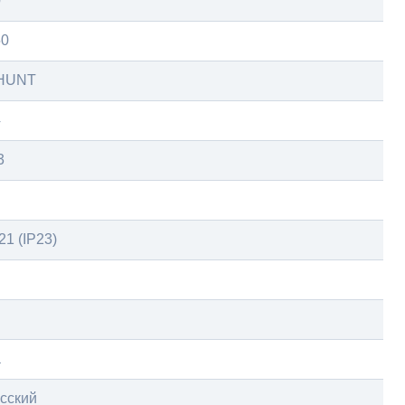
0
50
HUNT
4
3
21 (IP23)
а
сский