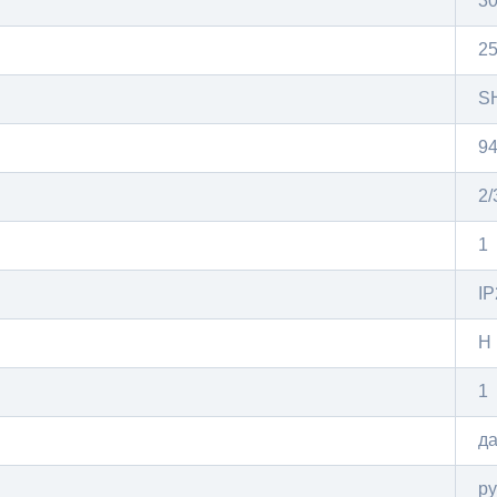
3
2
S
9
2/
1
IP
Н
1
д
ру