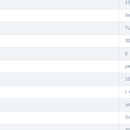
1
бе
Yu
3
6
р
10
с 
э
S