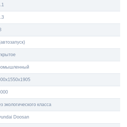
.1
.3
8
(автозапуск)
ткрытое
ромышленный
000x1550x1905
0000
з экологического класса
yundai Doosan