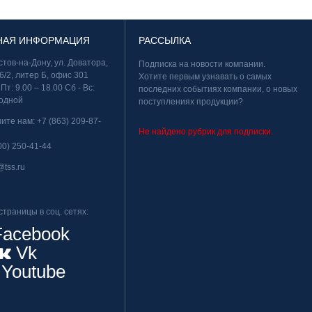
НАЯ ИНФОРМАЦИЯ
РАССЫЛКА
остов-на-Дону, ул. Доватора,
Подписка на новости компании.
6/2, литер Б, офис 301
Хотите первым узнавать о самых
 Пт: 9.00 – 18.00 Сб - Вс:
последних событиях компании, о новых
одной
поступлениях продукции?
ните нам:
+7 (863) 209-87-
Не найдено рубрик для подписки.
00) 250-41-44
@tss.ru
траницы в соц. сетях:
acebook
Vk
Youtube