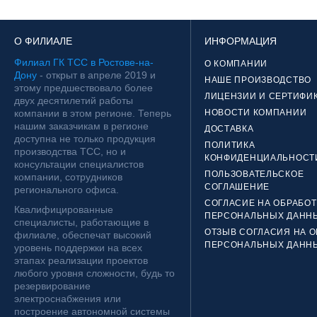
О ФИЛИАЛЕ
ИНФОРМАЦИЯ
Филиал ГК ТСС в Ростове-на-
О КОМПАНИИ
Дону
- открыт в апреле 2019 и
НАШЕ ПРОИЗВОДСТВО
этому предшествовало более
ЛИЦЕНЗИИ И СЕРТИФИ
двух десятилетий работы
компании в этом регионе. Теперь
НОВОСТИ КОМПАНИИ
нашим заказчикам в регионе
ДОСТАВКА
доступна не только продукция
ПОЛИТИКА
производства ТСС, но и
КОНФИДЕНЦИАЛЬНОСТ
консультации специалистов
ПОЛЬЗОВАТЕЛЬСКОЕ
компании, сотрудников
СОГЛАШЕНИЕ
регионального офиса.
СОГЛАСИЕ НА ОБРАБОТ
Квалифицированные
ПЕРСОНАЛЬНЫХ ДАНН
специалисты, работающие в
ОТЗЫВ СОГЛАСИЯ НА О
филиале, обеспечат высокий
ПЕРСОНАЛЬНЫХ ДАНН
уровень поддержки на всех
этапах реализации проектов
любого уровня сложности, будь то
резервирование
электроснабжения или
построение автономной системы