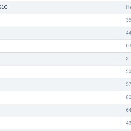
G1C
Н
3
4
0.
3
5
5
8
6
43