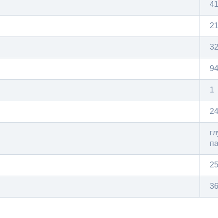
4
2
3
9
1
2
гл
па
2
36