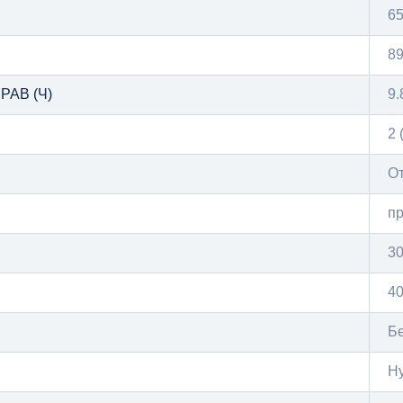
65
89
АВ (Ч)
9.
2 
О
п
3
4
Бе
H