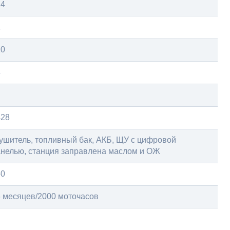
14
1
20
4
428
ушитель, топливный бак, АКБ, ЩУ с цифровой
нелью, станция заправлена маслом и ОЖ
50
 месяцев/2000 моточасов