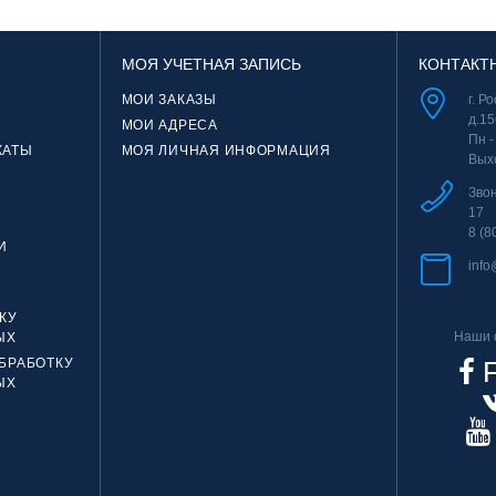
МОЯ УЧЕТНАЯ ЗАПИСЬ
КОНТАКТ
МОИ ЗАКАЗЫ
г. Р
д.15
МОИ АДРЕСА
Пн -
КАТЫ
МОЯ ЛИЧНАЯ ИНФОРМАЦИЯ
Вых
Зво
17
8 (8
И
info
КУ
Наши с
ЫХ
БРАБОТКУ
F
ЫХ