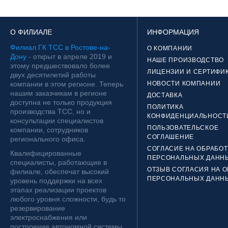
О ФИЛИАЛЕ
ИНФОРМАЦИЯ
Филиал ГК ТСС в Ростове-на-
О КОМПАНИИ
Дону
- открыт в апреле 2019 и
НАШЕ ПРОИЗВОДСТВО
этому предшествовало более
ЛИЦЕНЗИИ И СЕРТИФИ
двух десятилетий работы
компании в этом регионе. Теперь
НОВОСТИ КОМПАНИИ
нашим заказчикам в регионе
ДОСТАВКА
доступна не только продукция
ПОЛИТИКА
производства ТСС, но и
КОНФИДЕНЦИАЛЬНОСТ
консультации специалистов
ПОЛЬЗОВАТЕЛЬСКОЕ
компании, сотрудников
СОГЛАШЕНИЕ
регионального офиса.
СОГЛАСИЕ НА ОБРАБОТ
Квалифицированные
ПЕРСОНАЛЬНЫХ ДАНН
специалисты, работающие в
ОТЗЫВ СОГЛАСИЯ НА О
филиале, обеспечат высокий
ПЕРСОНАЛЬНЫХ ДАНН
уровень поддержки на всех
этапах реализации проектов
любого уровня сложности, будь то
резервирование
электроснабжения или
построение автономной системы