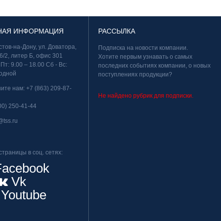
НАЯ ИНФОРМАЦИЯ
РАССЫЛКА
остов-на-Дону, ул. Доватора,
Подписка на новости компании.
6/2, литер Б, офис 301
Хотите первым узнавать о самых
 Пт: 9.00 – 18.00 Сб - Вс:
последних событиях компании, о новых
одной
поступлениях продукции?
ните нам:
+7 (863) 209-87-
Не найдено рубрик для подписки.
00) 250-41-44
@tss.ru
траницы в соц. сетях:
acebook
Vk
Youtube