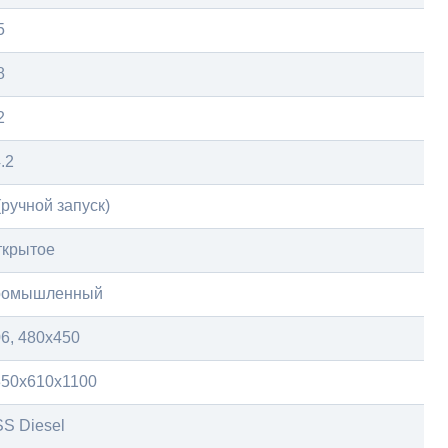
5
8
2
.2
(ручной запуск)
ткрытое
ромышленный
6, 480х450
350x610x1100
S Diesel