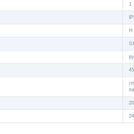
1
IP
Н
S
ру
4
гл
па
2
24