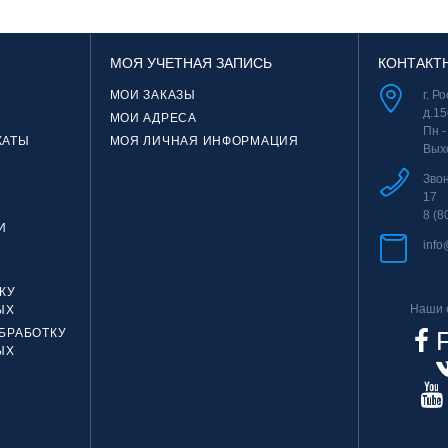
МОЯ УЧЕТНАЯ ЗАПИСЬ
КОНТАКТ
МОИ ЗАКАЗЫ
г. Р
д.15
МОИ АДРЕСА
Пн -
КАТЫ
МОЯ ЛИЧНАЯ ИНФОРМАЦИЯ
Вых
Зво
17
8 (8
И
info
КУ
Наши с
ЫХ
БРАБОТКУ
F
ЫХ