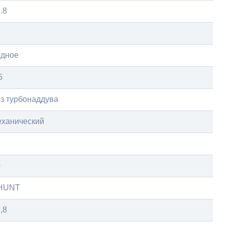
.8
ядное
5
з турбонаддува
еханический
0
HUNT
,8