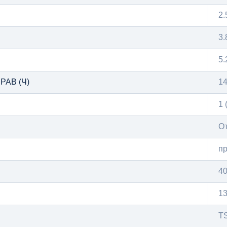
2.
3.
5.
АВ (Ч)
14
1 
О
п
40
1
TS