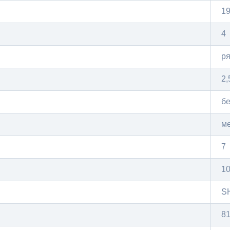
19
4
р
2,
бе
м
7
1
S
81